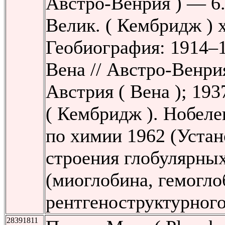
Австро-Венрия ) — 6
Велик. ( Кембридж ) 
Геобиография: 1914–1
Вена // Австро-Венри
Австрия ( Вена ); 19
( Кембридж ). Нобеле
по химии 1962 (Уста
строения глобулярных
(миоглобина, гемогло
рентгеноструктурного
28391811