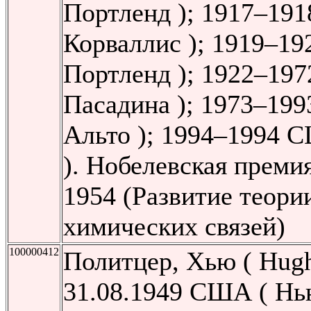
Портленд ); 1917–19
Корваллис ); 1919–1
Портленд ); 1922–19
Пасадина ); 1973–19
Альто ); 1994–1994 
). Нобелевская преми
1954 (Развитие теори
химических связей)
100000412
Политцер, Хью ( Hugh 
31.08.1949 США ( Нь