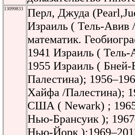
13099833
Перл, Джуда (Pearl,Ju
Израиль ( Тель-Авив 
математик. Геобиогра
1941 Израиль ( Тель-
1955 Израиль ( Бней-
Палестина); 1956–196
Хайфа /Палестина); 
США ( Newark) ; 196
Нью-Брансуик ); 196
Нью-Йорк );1969–201