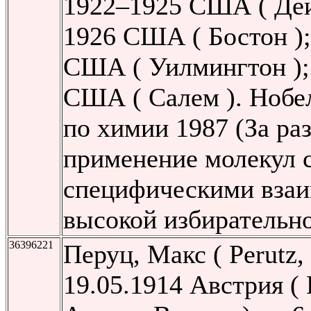
1922–1925 США ( Дей
1926 США ( Бостон )
США ( Уилмингтон );
США ( Салем ). Нобе
по химии 1987 (За ра
применение молекул с
специфическими вза
высокой избирательн
36396221
Перуц, Макс ( Perutz,
19.05.1914 Австрия ( 