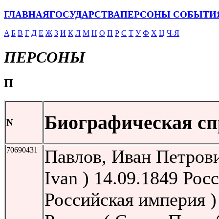
ГЛАВНАЯ
ГОСУДАРСТВА
ПЕРСОНЫ
СОБЫТИ
A
Б
В
Г
Д
Е
Ж
З
И
К
Л
М
Н
О
П
Р
С
Т
У
Ф
Х
Ц
Ч-Я
ПЕРСОНЫ
П
Биографическая сп
N
70690431
Павлов, Иван Петрови
Ivan ) 14.09.1849 Росс
Российская империя )