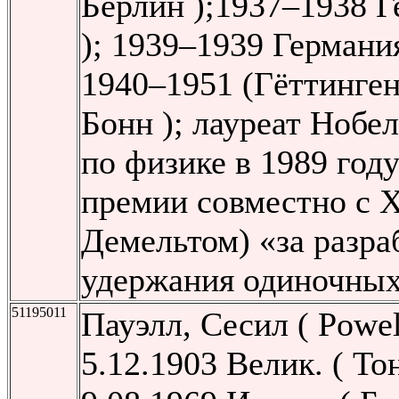
Берлин );1937–1938 Г
); 1939–1939 Германи
1940–1951 (Гёттинген
Бонн ); лауреат Нобе
по физике в 1989 год
премии совместно с 
Демельтом) «за разра
удержания одиночных
51195011
Пауэлл, Сесил ( Powell
5.12.1903 Велик. ( Т