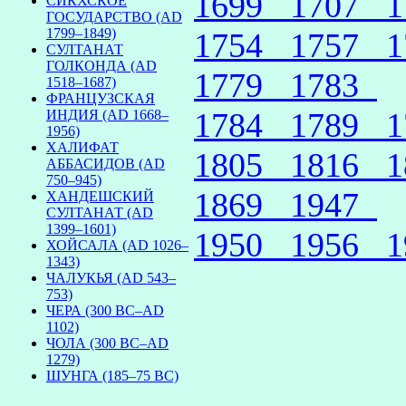
1699
1707
СИКХСКОЕ
ГОСУДАРСТВО (AD
1799–1849)
1754
1757
СУЛТАНАТ
ГОЛКОНДА (AD
1779
1783
1518–1687)
ФРАНЦУЗСКАЯ
1784
1789
ИНДИЯ (AD 1668–
1956)
ХАЛИФАТ
1805
1816
АББАСИДОВ (AD
750–945)
1869
1947
ХАНДЕШСКИЙ
СУЛТАНАТ (AD
1399–1601)
1950
1956
ХОЙСАЛА (AD 1026–
1343)
ЧАЛУКЬЯ (AD 543–
753)
ЧЕРА (300 BC–AD
1102)
ЧОЛА (300 BC–AD
1279)
ШУНГА (185–75 BC)