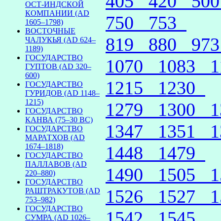
405
420
50
ОСТ-ИНДСКОЙ
КОМПАНИИ (AD
750
753
1605–1798)
ВОСТОЧНЫЕ
819
880
97
ЧАЛУКЬЯ (AD 624–
1189)
ГОСУДАРСТВО
1070
1083
ГУПТОВ (AD 320–
600)
1215
1230
ГОСУДАРСТВО
ГУРИДОВ (AD 1148–
1215)
1279
1300
ГОСУДАРСТВО
КАНВА (75–30 BC)
1347
1351
ГОСУДАРСТВО
МАРАТХОВ (AD
1674–1818)
1448
1479
ГОСУДАРСТВО
ПАЛЛАВОВ (AD
1490
1505
220–880)
ГОСУДАРСТВО
1526
1527
РАШТРАКУТОВ (AD
753–982)
ГОСУДАРСТВО
1542
1545
СУМРА (AD 1026–