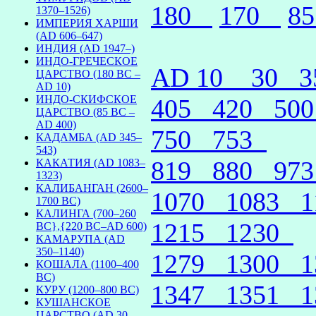
180
170
8
1370–1526)
ИМПЕРИЯ ХАРШИ
(AD 606–647)
ИНДИЯ (AD 1947–)
ИНДО-ГРЕЧЕСКОЕ
AD 10
30
ЦАРСТВО (180 BC –
AD 10)
ИНДО-СКИФСКОЕ
405
420
50
ЦАРСТВО (85 BC –
AD 400)
750
753
КАДАМБА (AD 345–
543)
819
880
97
КАКАТИЯ (AD 1083–
1323)
КАЛИБАНГАН (2600–
1070
1083
1700 BC)
КАЛИНГА (700–260
1215
1230
BC},{220 BC–AD 600)
КАМАРУПА (AD
350–1140)
1279
1300
КОШАЛА (1100–400
BC)
1347
1351
КУРУ (1200–800 BC)
КУШАНСКОЕ
ЦАРСТВО (AD 30–