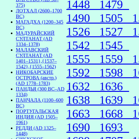
1448
1479
375)
ЛОТХАЛ (2600–1700
1490
1505
BC)
МАГАДХА (1200–345
BC)
1526
1527
МАДУРАЙСКИЙ
СУЛТАНАТ (AD
1542
1545
1334–1378)
МАЛАВСКИЙ
1555
1559
СУЛТАНАТ (AD
1401–1531},{1537–
1542},{1555–1562)
1592
1598
НИКОБАРСКИЕ
ОСТРОВА (австр.)
1632
1636
(AD 1778–1783)
ПАНДЬЯ (300 BC–AD
1334)
1638
1639
ПАНЧАЛА (1100–600
BC)
1663
1668
ПОРТУГАЛЬСКАЯ
ИНДИЯ (AD 1505–
1961)
1690
1693
РЕДДИ (AD 1325–
1448)