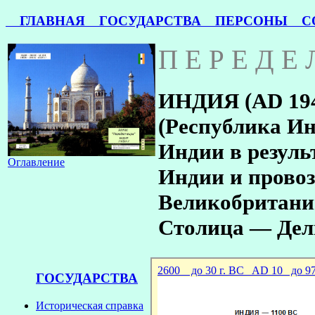
ГЛАВНАЯ
ГОСУДАРСТВА
ПЕРСОНЫ
СО
П Е Р Е Д Е
ИНДИЯ (AD 194
(Республика Инд
Индии в резуль
Оглавление
Индии и провоз
Великобритани
Столица — Дел
ГОСУДАРСТВА
Историческая справка