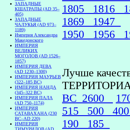
ЗАПАДНЫЕ
1805
1816
КШАТРАПЫ (AD 35–
405)
1869
1947
ЗАПАДНЫЕ
ЧАЛУКЬЯ (AD 973–
1189)
1950
1956
Империя Александра
Македонского
ИМПЕРИЯ
ВЕЛИКИХ
МОГОЛОВ (AD 1526–
1857)
ИМПЕРИЯ ДЕВА
Лучше качеств
(AD 1230–1300)
ИМПЕРИЯ МАУРЬЕВ
ТЕРРИТОРИ
(322–185 BC)
ИМПЕРИЯ НАНДА
(345–322 BC)
BC_2600
1
ИМПЕРИЯ ПАЛА
(AD 750–1174)
515
500
40
ИМПЕРИЯ
САТАВАХАНА (230
BC–AD 220)
190
185
ИМПЕРИЯ
ТИМУРИДОВ (AD