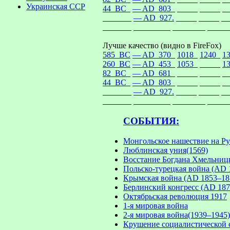
Украинская ССР
44_BC_
— AD_803_
_____
_____
_
_______
— AD_927.
_____
_____
__
_______
_________
________
_____
Лучше качество (видно в FireFox)
585_BC
— AD_370_
1018_
1240_
1
260_BC
— AD_453_
1053_
_____
1
82_BC_
— AD_681_
_____
_____
_
44_BC_
— AD_803_
_____
_____
_
_______
— AD_927.
_____
_____
__
_______
_________
________
_____
СОБЫТИЯ:
Монгольское нашествие на Ру
Люблинская уния(1569)
Восстание Богдана Хмельниц
Польско-турецкая война (AD 
Крымская война (AD 1853–18
Берлинский конгресс (AD 187
Октябрьская революция 1917
1-я мировая война
2-я мировая война(1939–1945)
Крушение социалистической 