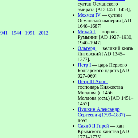
султан Османского
эмирата [AD 1451–1453],
Мехмед IV
— султан
Османской империи [AD
1648–1687]
Михай I
— король
1941_
1944_
1991_
2012
Румынии [AD 1927–1930,
1940–1947]
Ольгерд
— великий князь
Литовский [AD 1345–
1377].
Петр I
— царь Первого
Болгарского царств [AD
927–969]
Пётр III Арон
—
господарь Княжества
Молдова (с 1456 —
Молдова (осм.) [AD 1451–
1457]
Пушкин Александр
Сергеевич(1799–1837)
—
поэт
Сахиб II Гирей
— хан
Крымского ханства [AD
1771–1775]