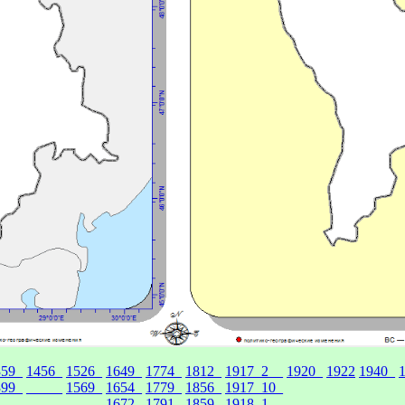
359_
1456_
1526_
1649_
1774_
1812_
1917_2__
1920_
1922
1940_
399_
_____
1569_
1654_
1779_
1856_
1917_10_
____
_____
_____
1672_
1791_
1859_
1918_1