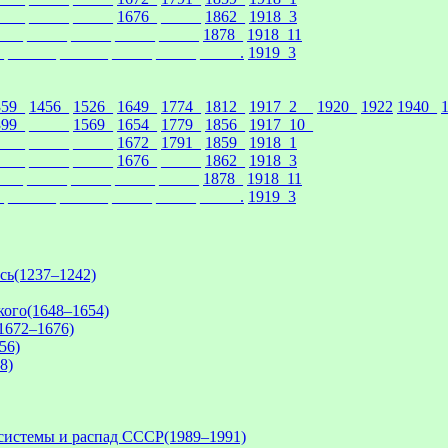
____
_____
_____
1676_
_____
1862_
1918_3
___
_____
_____
_____
_____
1878_
1918_11
_
______
______
_____
_____
_____.
1919_3
359_
1456_
1526_
1649_
1774_
1812_
1917_2__
1920_
1922
1940_
399_
_____
1569_
1654_
1779_
1856_
1917_10_
____
_____
_____
1672_
1791_
1859_
1918_1
____
_____
_____
1676_
_____
1862_
1918_3
___
_____
_____
_____
_____
1878_
1918_11
_
______
______
_____
_____
_____.
1919_3
сь(1237–1242)
кого(1648–1654)
1672–1676)
56)
8)
системы и распад СССР(1989–1991)