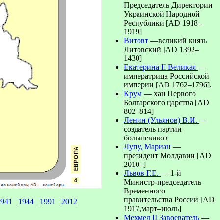
Председатель Директории
Украинской Народной
Республики [AD 1918–
1919]
Витовт
—великий князь
Литовский [AD 1392–
1430]
Екатерина II Великая
—
императрица Российской
империи [AD 1762–1796].
Крум
— хан Первого
Болгарского царства [AD
802–814]
Ленин (Ульянов) В.И.
—
создатель партии
большевиков
Лупу, Мариан
—
президент Молдавии [AD
2010–]
Львов Г.Е.
— 1-й
Министр-председатель
Временного
правительства России [AD
1941_
1944_
1991_
2012
1917,март–июль]
Мехмед II Завоеватель
—