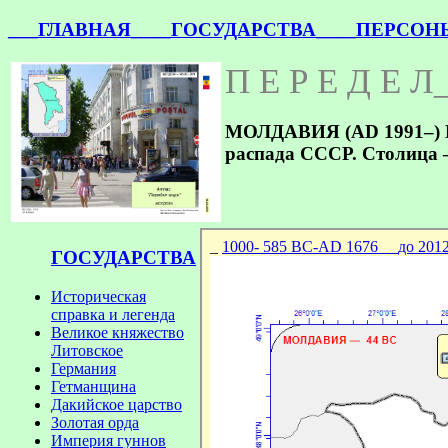
___ГЛАВНАЯ_
___ГОСУДАРСТВА_
___ПЕРСОН
П Е Р Е Д Е Л
МОЛДАВИЯ (AD 1991–) Гос
распада СССР. Столица
ГОСУДАРСТВА
Историческая
справка и легенда
Великое княжество
Литовское
Германия
Гетманщина
Дакийское царство
Золотая орда
Империя гуннов