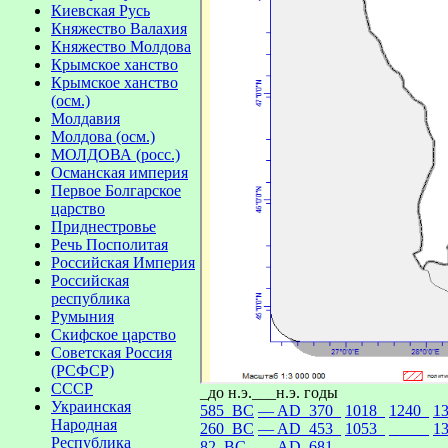
Киевская Русь
Княжество Валахия
Княжество Молдова
Крымское ханство
Крымское ханство
(осм.)
Молдавия
Молдова (осм.)
МОЛДОВА (росс.)
Османская империя
Первое Болгарское
царство
Приднестровье
Речь Посполитая
Российская Империя
Российская
республика
Румыния
Скифское царство
Советская Россия
(РСФСР)
СССР
_до н.э.___н.э. годы
Украинская
585_BC
— AD_370_
1018_
1240_
1
Народная
260_BC
— AD_453_
1053_
_____
1
Республика
82_BC_
— AD_681_
_____
_____
_