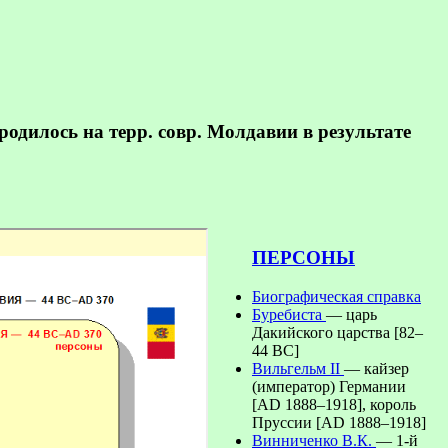
дилось на терр. совр. Молдавии в результате
ПЕРСОНЫ
Биографическая справка
Буребиста
— царь
Дакийского царства [82–
44 BC]
Вильгельм II
— кайзер
(император) Германии
[AD 1888–1918], король
Пруссии [AD 1888–1918]
Винниченко В.К.
— 1-й