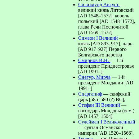
Сигизмунд Август
—
великий князь Литовский
[AD 1548–1572], король
польский [AD 1548–1572],
глава Речи Посполитой
[AD 1569–1572]
Симеон I Великий
—
князь [AD 893–917], царь
[AD 917–927] Первого
Болгарского царства
Смирнов И.Н.
— 1-й
президент Приднестровья
[AD 1991–]
Снегур, Мирча
— 1-й
президент Молдавии [AD
1991–]
Спаргапиф
— скифский
царь [585–580 (?) BC],
Стефан III Великий
—
господарь Молдовы (осм.)
[AD 1457–1504]
Сулейман I Великолепный
— султан Османской
империи [AD 1520–1566].
Тервел
— хан Первого