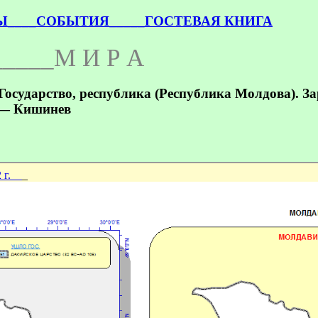
Ы_
___СОБЫТИЯ_
____ГОСТЕВАЯ КНИГА
_____М И Р А
ударство, республика (Республика Молдова). Заро
 — Кишинев