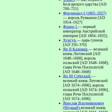
Болгарского царства [AD
700–721]
Фердинанд I (1865–1927)
— король Румынии [AD
1914–1927]
Франц I
— первый
император Австрийской
империи [AD 1804–1835],
Хунгур
— царь гуннов
[AD 350–370]
Ян II Казимир
— великий
князь Литовский [AD
1648–1668], король
польский [AD 1648–1668],
глава Речи Посполитой
[AD 1648–1668]
Ян III Собеский
—
великий князь Литовский
[AD 1674–1696], король
польский [AD 1674–1696],
глава Речи Посполитой
[AD 1674–1696]
Ярослав Владимирович
(Мудрый)
великий князь