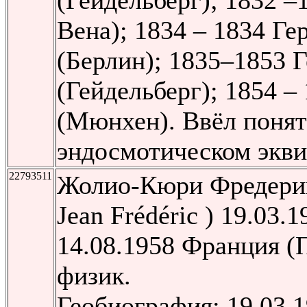
(Гейдельберг); 1832 –
Вена); 1834 – 1834 Ге
(Берлин); 1835–1853 
(Гейдельберг); 1854 –
(Мюнхен). Ввёл понят
эндосмотическом экви
22793511
Жолио-Кюри Фредерик 
Jean Frédéric ) 19.03.
14.08.1958 Франция 
физик.
Геобиография: 19.03.