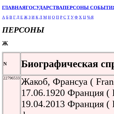
ГЛАВНАЯ
ГОСУДАРСТВА
ПЕРСОНЫ
СОБЫТИ
А
Б
В
Г
Д
Е
Ж
З
И
К
Л
М
Н
О
П
Р
С
Т
У
Ф
Х
Ц
Ч-Я
ПЕРСОНЫ
Ж
Биографическая сп
N
22796533
Жакоб, Франсуа ( Franç
17.06.1920 Франция (
19.04.2013 Франция (