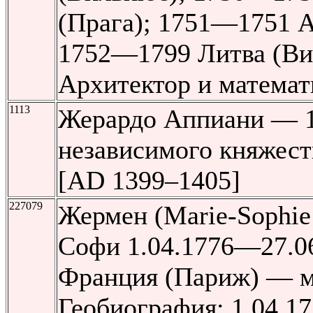
(Прага); 1751—1751 А
1752—1799 Литва (Ви
Архитектор и математ
1113
Жерардо Аппиани — 1
независимого княжес
[AD 1399–1405]
227079
Жермен (Marie-Sophie
Софи 1.04.1776—27.0
Франция (Париж) — м
Геобиография: 1.04.