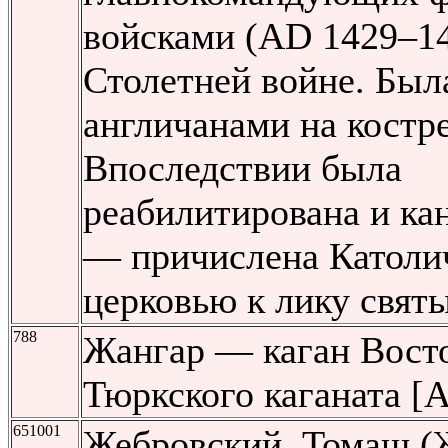
войсками (AD 1429–14
Столетней войне. Был
англичанами на костре
Впоследствии была
реабилитирована и ка
— причислена Католи
церковью к лику свят
788
Жангар — каган Вост
Тюркского каганата [
651001
Жебровский, Томаш (