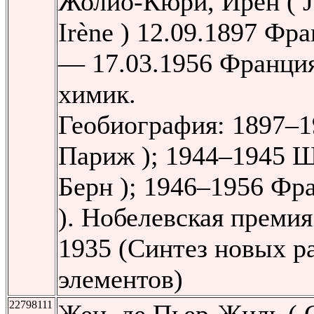
Жолио-Кюри, Ирен ( Jo
Irène ) 12.09.1897 Фр
— 17.03.1956 Франция
химик.
Геобиография: 1897–1
Париж ); 1944–1945 Ш
Берн ); 1946–1956 Фр
). Нобелевская преми
1935 (Синтез новых р
элементов)
22798111