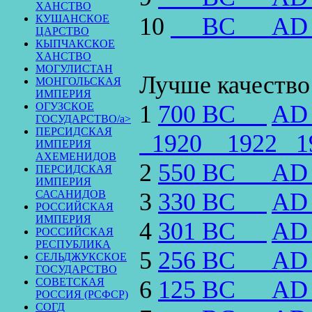
ХАНСТВО
КУШАНСКОЕ
10
BC
AD
ЦАРСТВО
КЫПЧАКСКОЕ
ХАНСТВО
МОГУЛИСТАН
Лучше качество
МОНГОЛЬСКАЯ
ИМПЕРИЯ
ОГУЗСКОЕ
1
700 BC
AD
ГОСУДАРСТВО/a>
ПЕРСИДСКАЯ
1920
1922
ИМПЕРИЯ
АХЕМЕНИДОВ
2
550 BC
AD
ПЕРСИДСКАЯ
ИМПЕРИЯ
САСАНИДОВ
3
330 BC
AD
РОССИЙСКАЯ
ИМПЕРИЯ
4
301 BC
AD
РОССИЙСКАЯ
РЕСПУБЛИКА
5
256 BC
AD
СЕЛЬДЖУКСКОЕ
ГОСУДАРСТВО
СОВЕТСКАЯ
6
125 BC
AD
РОССИЯ (РСФСР)
СОГД