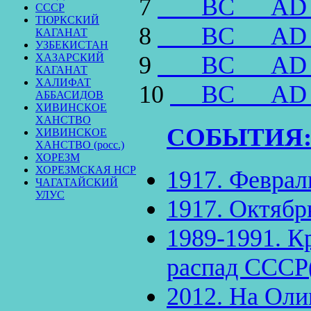
7
BC
AD
СССР
ТЮРКСКИЙ
8
BC
AD
КАГАНАТ
УЗБЕКИСТАН
ХАЗАРСКИЙ
9
BC
AD
КАГАНАТ
ХАЛИФАТ
10
BC
AD
АББАСИДОВ
ХИВИНСКОЕ
ХАНСТВО
СОБЫТИЯ
ХИВИНСКОЕ
ХАНСТВО (росс.)
ХОРЕЗМ
ХОРЕЗМСКАЯ НСР
1917. Феврал
ЧАГАТАЙСКИЙ
УЛУС
1917. Октябр
1989-1991. К
распад СССР
2012. На Оли