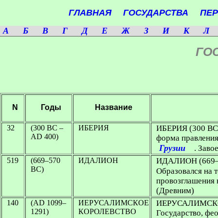
ГЛАВНАЯ
ГОСУДАРСТВА
ПЕ
A
Б
В
Г
Д
Е
Ж
З
И
К
Л
ГО
N
Годы
Название
32
(300 BC –
ИБЕРИЯ
ИБЕРИЯ
(300 BC
AD 400)
форма правления 
Грузии
. Заво
519
(669–570
ИДАЛИОН
ИДАЛИОН
(669
BC)
Образовался на т
провозглашения 
(Древним)
140
(AD 1099–
ИЕРУСАЛИМСКОЕ
ИЕРУСАЛИМСК
1291)
КОРОЛЕВСТВО
Государство, фе