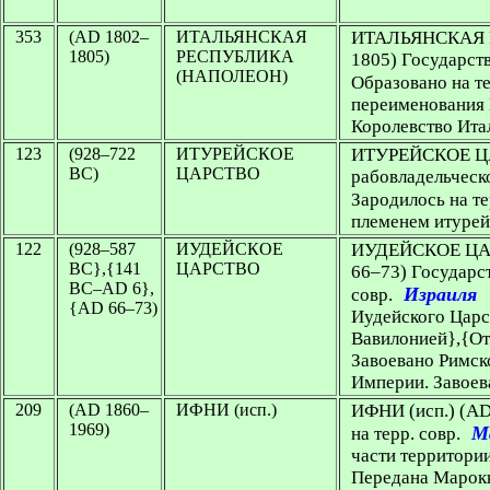
353
(AD 1802–
ИТАЛЬЯНСКАЯ
ИТАЛЬЯНСКАЯ
1805)
РЕСПУБЛИКА
1805) Государст
(НАПОЛЕОН)
Образовано на те
переименования 
Королевство Ита
123
(928–722
ИТУРЕЙСКОЕ
ИТУРЕЙСКОЕ 
BC)
ЦАРСТВО
рабовладельческ
Зародилось на те
племенем итурей
122
(928–587
ИУДЕЙСКОЕ
ИУДЕЙСКОЕ Ц
BC},{141
ЦАРСТВО
66–73) Государст
ВС–AD 6},
Израиля
совр.
{AD 66–73)
Иудейского Цар
Вавилонией},{От
Завоевано Римск
Империи. Завоев
209
(AD 1860–
ИФНИ (исп.)
ИФНИ (исп.)
(AD
1969)
М
на терр. совр.
части территори
Передана Марок