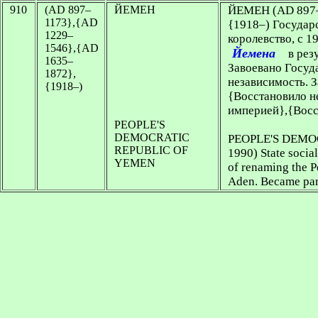
910
(AD 897–
ЙЕМЕН
ЙЕМЕН
(AD 897
1173},{AD
{1918–) Государс
1229–
королевство, с 1
1546},{AD
Йемена
в рез
1635–
Завоевано Госуд
1872},
независимость. 
{1918–)
{Восстановило н
империей},{Восс
PEOPLE'S
DEMOCRATIC
PEOPLE'S DEMO
REPUBLIC OF
1990) State social
YEMEN
of renaming the P
Aden. Became par