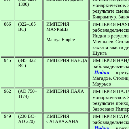
1300)
монархическое. З
результате смен
Бикрампур. Заво
866
(322–185
ИМПЕРИЯ
ИМПЕРИЯ МАУ
BC)
МАУРЬЕВ
рабовладельческо
Индии в результа
Maurya Empire
Маурьеев. Столи
захвата власти 
Шунга
945
(345–322
ИМПЕРИЯ НАНДА
ИМПЕРИЯ НАНДА 
BC)
рабовладельческо
Индии
в резу
Магадхе. Столиц
Маурьев
962
(AD 750–
ИМПЕРИЯ ПАЛА
ИМПЕРИЯ ПАЛА (
1174)
монархическое. З
результате прихо
Завоевано Импе
949
(230 BC–
ИМПЕРИЯ
ИМПЕРИЯ САТАВ
AD 220)
САТАВАХАНА
рабовладельческо
Индии
в резу