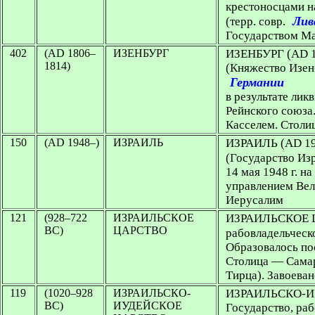
крестоносцами н
Лив
(терр. совр.
Государством М
402
(AD 1806–
ИЗЕНБУРГ
ИЗЕНБУРГ
(AD 
1814)
(Княжество Изенб
Германии
в результате ли
Рейнского союза
Касселем. Столи
150
(AD 1948–)
ИЗРАИЛЬ
ИЗРАИЛЬ
(AD 19
(Государство Изр
14 мая 1948 г. н
управлением Вел
Иерусалим
121
(928–722
ИЗРАИЛЬСКОЕ
ИЗРАИЛЬСКОЕ 
BC)
ЦАРСТВО
рабовладельческо
Образовалось по
Столица — Самар
Тирца). Завоева
119
(1020–928
ИЗРАИЛЬСКО-
ИЗРАИЛЬСКО-
BC)
ИУДЕЙСКОЕ
Государство, раб