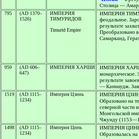
Столица — Амара
795
(AD 1370–
ИМПЕРИЯ
ИМПЕРИЯ ТИМУ
1526)
ТИМУРИДОВ
феодальное. Заро
результате захва
Timurid Empire
Преобразовано 
Самарканд, Гера
959
(AD 606–
ИМПЕРИЯ ХАРШИ
ИМПЕРИЯ ХАРШИ 
647)
монархическое. З
результате заво
— Каннаудж. Зав
1519
(AD 1115–
Империя Цзинь
ИМПЕРИЯ ЦЗИНЬ 
1234)
Образовано на те
северной части 
Монгольской им
Чжунду (1153—1
1498
(AD 1115–
Империя Цинь
ИМПЕРИЯ ЦИНЬ (
1234)
Образовалась на 