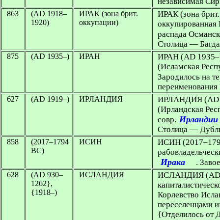
независимая Сир
863
(AD 1918–
ИРАК (зона брит.
ИРАК (зона брит.
1920)
оккупации)
оккупированная 
распада Османск
Столица — Багдад
875
(AD 1935–)
ИРАН
ИРАН
(AD 1935–
(Исламская Респ
Зародилось на те
переименования 
627
(AD 1919–)
ИРЛАНДИЯ
ИРЛАНДИЯ
(AD 
(Ирландская Респ
Ирландии
совр.
Столица — Дубл
858
(2017–1794
ИСИН
ИСИН (2017–179
BC)
рабовладельчески
Ирака
. Заво
628
(AD 930–
ИСЛАНДИЯ
ИСЛАНДИЯ
(AD
1262},
капиталистическ
{1918–)
Корлевство Ислан
переселенцами и
{Отделилось от 