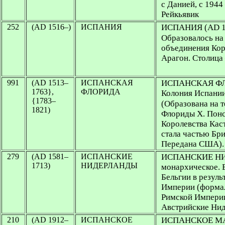
с Данией, с 194
Рейкьявик
252
(AD 1516–)
ИСПАНИЯ
ИСПАНИЯ
(AD 1
Образовалось на 
объединения Кор
Арагон. Столиц
991
(AD 1513–
ИСПАНСКАЯ
ИСПАНСКАЯ ФЛО
1763},
ФЛОРИДА
Колония Испании 
{1783–
(Образована на т
1821)
Флориды Х. Понс
Королевства Кас
стала частью Бр
Передана США).
279
(AD 1581–
ИСПАНСКИЕ
ИСПАНСКИЕ НИД
1713)
НИДЕРЛАНДЫ
монархическое. В
Бельгии в резул
Империи (формал
Римской Империи
Австрийские Ни
210
(AD 1912–
ИСПАНСКОЕ
ИСПАНСКОЕ М