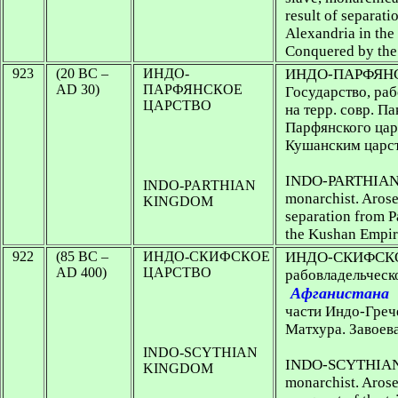
result of separat
Alexandria in the
Conquered by the
923
(20 BC –
ИНДО-
ИНДО-ПАРФЯН
AD 30)
ПАРФЯНСКОЕ
Государство, ра
ЦАРСТВО
на терр. совр. Па
Парфянского цар
Кушанским царс
INDO-PARTHIAN K
INDO-PARTHIAN
monarchist. Arose 
KINGDOM
separation from P
the Kushan Empi
922
(85 BC –
ИНДО-СКИФСКОЕ
ИНДО-СКИФСКОЕ 
AD 400)
ЦАРСТВО
рабовладельческо
Афганистана
части Индо-Греч
Матхура. Завоев
INDO-SCYTHIAN
INDO-SCYTHIAN K
KINGDOM
monarchist. Arose 