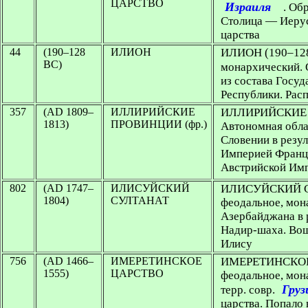
ЦАРСТВО
Израиля
. Об
Столица — Иерус
царства
44
(190–128
ИЛИОН
ИЛИОН
(190–128
BC)
монархический. 
из состава Госуд
Республики. Расп
357
(AD 1809–
ИЛЛИРИЙСКИЕ
ИЛЛИРИЙСКИЕ 
1813)
ПРОВИНЦИИ (фр.)
Автономная облас
Словении в резул
Империей Франц
Австрийской Им
802
(AD 1747–
ИЛИСУЙСКИЙ
ИЛИСУЙСКИЙ 
1804)
СУЛТАНАТ
феодальное, мона
Азербайджана в 
Надир-шаха. Вош
Илису
756
(AD 1466–
ИМЕРЕТИНСКОЕ
ИМЕРЕТИНСКО
1555)
ЦАРСТВО
феодальное, мон
Груз
терр. совр.
царства. Попало