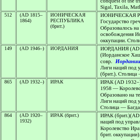
conquest of the t
Sigal, Taxila, Ma
512
(AD 1815–
ИОНИЧЕСКАЯ
ИОНИЧЕСКАЯ РЕ
1864)
РЕСПУБЛИКА
Государство греч
(брит.)
Образовалось на 
освобождения Ио
оккупации. Стол
149
(AD 1946–)
ИОРДАНИЯ
ИОРДАНИЯ (AD 
(Иорданское Хаш
Иордани
совр.
Лиги наций под 
(брит.). Столиц
865
(AD 1932–)
ИРАК
ИРАК
(AD 1932–)
1958 — Королевс
Образовано на те
Лиги наций под 
Столица — Багд
864
(AD 1920–
ИРАК (брит.)
ИРАК (брит.)
(AD
1932)
наций под управ
Королевство Ирак
брит. оккупации)