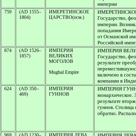
империи
759
(AD 1555–
ИМЕРЕТИНСКОЕ
ИМЕРЕТИНСКОЕ
1804)
ЦАРСТВО(осм.)
Государство, фе
империи. Возникл
попадания Имере
от Османской им
Российской имп
874
(AD 1526–
ИМПЕРИЯ
ИМПЕРИЯ ВЕЛ
1857)
ВЕЛИКИХ
Государство, фео
МОГОЛОВ
результате прео
переместившуюся
Mughal Empire
включено в сост
компании в Инди
624
(AD 350–
ИМПЕРИЯ
ИМПЕРИЯ ГУННО
469)
ГУННОВ
монархическое. З
результате втор
гуннов. Столица
обратно. Распал
969
(AD 1230–
ИМПЕРИЯ ДЕВА
ИМПЕРИЯ ДЕВА (