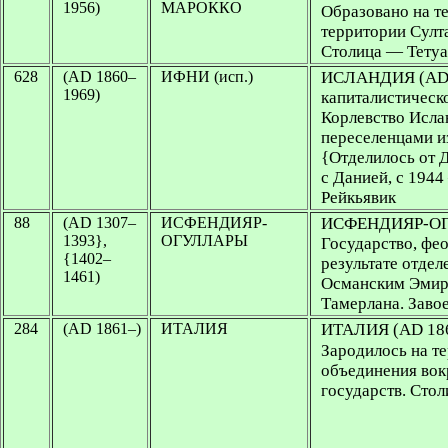
1956)
МАРОККО
Образовано на те
территории Султ
Столица — Тетуа
628
(AD 1860–
ИФНИ (исп.)
ИСЛАНДИЯ
(AD
1969)
капиталистическ
Корлевство Ислан
переселенцами и
{Отделилось от 
с Данией, с 194
Рейкьявик
88
(AD 1307–
ИСФЕНДИЯР-
ИСФЕНДИЯР-О
1393},
ОГУЛЛАРЫ
Государство, фео
{1402–
результате отдел
1461)
Османским Эмир
Тамерлана. Заво
284
(AD 1861–)
ИТАЛИЯ
ИТАЛИЯ
(AD 18
Зародилось на те
объединения вок
государств. Сто