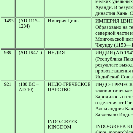
мелких удельных
Хуанди. В резуль
династия Хань. 
1495
(AD 1115–
Империя Цинь
ИМПЕРИЯ ЦЗИНЬ 
1234)
Образовано на те
северной части 
Монгольской им
Чжунду (1153—1
989
(AD 1947–)
ИНДИЯ
ИНДИЯ (AD 1947–
(Республика Паки
результате выход
провозглашения 
Индийский Союз
921
(180 BC –
ИНДО-ГРЕЧЕСКОЕ
ИНДО-ГРЕЧЕСК
AD 10)
ЦАРСТВО
эллинистическое
Зародилось на те
отделения от Гр
Александрия Кав
Завоевано Индо
INDO-GREEK
INDO-GREEK KING
KINGDOM
slave, monarchical