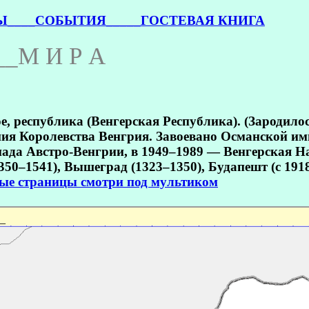
Ы_
___СОБЫТИЯ_
____ГОСТЕВАЯ КНИГА
__М И Р А
е, республика (Венгерская Республика). (Зародилос
ия Королевства Венгрия. Завоевано Османской импе
спада Австро-Венгрии, в 1949–1989 — Венгерская 
1350–1541), Вышеград (1323–1350), Будапешт (с 191
ные страницы смотри под мультиком