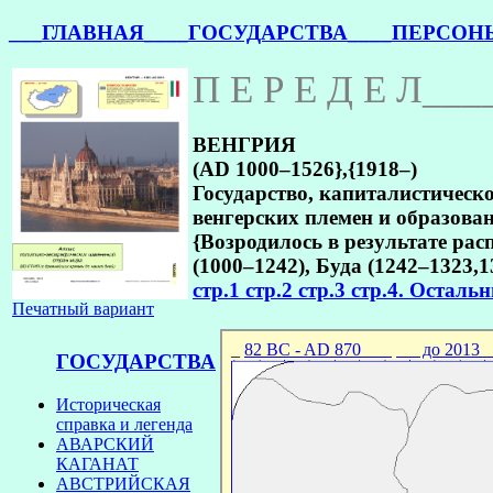
___ГЛАВНАЯ_
___ГОСУДАРСТВА_
___ПЕРСОН
П Е Р Е Д Е Л___
ВЕНГРИЯ
(AD 1000–1526},{1918–)
Государство, капиталистическо
венгерских племен и образован
{Возродилось в результате ра
(1000–1242), Буда (1242–1323,
стр.1
стр.2
стр.3
стр.4. Осталь
Печатный вариант
ГОСУДАРСТВА
Историческая
справка и легенда
АВАРСКИЙ
КАГАНАТ
АВСТРИЙСКАЯ