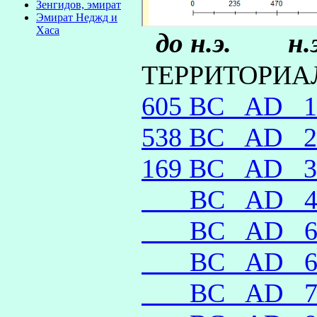
Зенгидов, эмират
Эмират Неджд и
Хаса
до н.э. н.э
ТЕРРИТОРИА
605 BC
AD 
538 BC
AD 
169 BC
AD 
__ BC
AD 
__ BC
AD 
__ BC
AD 
__ BC
AD 