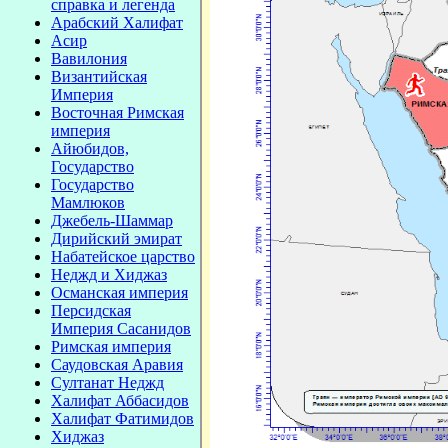
справка и легенда
Арабский Халифат
Асир
Вавилония
Византийская
Империя
Восточная Римская
империя
Айюбидов,
Государство
Государство
Мамлюков
Джебель-Шаммар
Дирийский эмират
Набатейское царство
Неджд и Хиджаз
Османская империя
Персидская
Империя Сасанидов
Римская империя
Саудовская Аравия
Султанат Неджд
Халифат Аббасидов
Халифат Фатимидов
Хиджаз