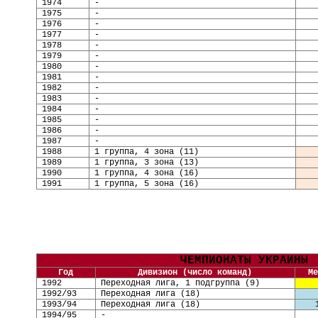
1974
-
1975
-
1976
-
1977
-
1978
-
1979
-
1980
-
1981
-
1982
-
1983
-
1984
-
1985
-
1986
-
1987
-
1988
1 группа, 4 зона (11)
1989
1 группа, 3 зона (13)
1990
1 группа, 4 зона (16)
1991
1 группа, 5 зона (16)
ЧЕМПИОНАТЫ УКРАИНЫ
Год
Дивизион (число команд)
Ме
1992
Переходная лига, 1 подгруппа
(
9
)
1992/93
Переходная лига
(
18
)
1993/94
Переходная лига
(
18
)
1994/95
-