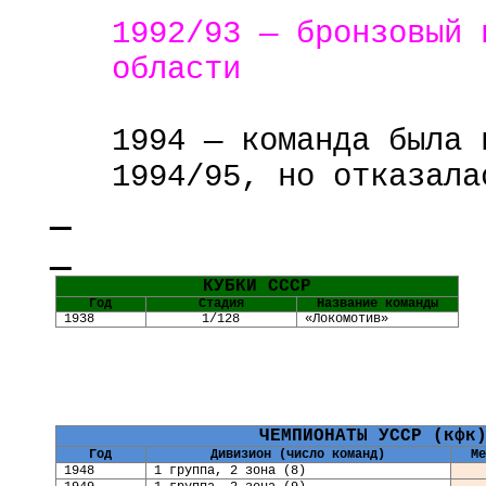
1992/93 — бронзовый
области
1994 — команда была 
1994/95, но отказала
КУБКИ СССР
Год
Стадия
Название команды
1938
1/128
«Локомотив»
ЧЕМПИОНАТЫ УССР (кфк
Год
Дивизион (число команд)
Ме
1948
1 группа, 2 зона (8)