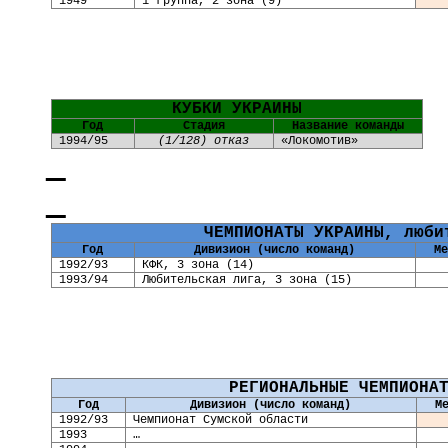
1949
1 группа, 2 зона (9)
КУБКИ УКРАИНЫ
Год
Стадия
Название команды
1994/95
(1/128) отказ
«
Локомотив
»
ЧЕМПИОНАТЫ УКРАИНЫ, люби
Год
Дивизион (число команд)
Ме
1992/93
КФК, 3 зона (14)
1993/94
Любительская лига, 3 зона (15)
РЕГИОНАЛЬНЫЕ ЧЕМПИОНА
Год
Дивизион (число команд)
М
1992/93
Чемпионат Сумской области
1993
…