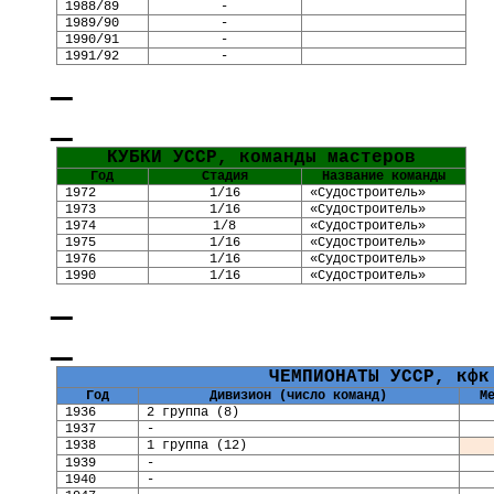
1988/89
-
1989/90
-
1990/91
-
1991/92
-
КУБКИ УССР
, команды мастеров
Год
Стадия
Название команды
1972
1/16
«Судостроитель»
1973
1/16
«Судостроитель»
1974
1/8
«Судостроитель»
1975
1/16
«Судостроитель»
1976
1/16
«Судостроитель»
1990
1/16
«Судостроитель»
ЧЕМПИОНАТЫ УССР,
кфк
Год
Дивизион (число команд)
М
1936
2
группа (
8
)
1937
-
1938
1 группа (12)
1939
-
1940
-