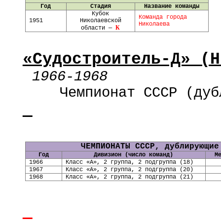
Год
Стадия
Название команды
Кубок
Команда города
19
51
Николаевской
Николаева
К
области —
«Судостроитель-Д» (Н
1966-1968
Чемпионат СССР
(дуб
ЧЕМПИОНАТЫ СССР, дублирующие
Год
Дивизион (число команд)
М
1966
Класс «А», 2 группа, 2 подгруппа
(
18
)
1967
Класс «А», 2 группа, 2 подгруппа
(
20
)
1968
Класс «А», 2 группа, 2 подгруппа
(
21
)