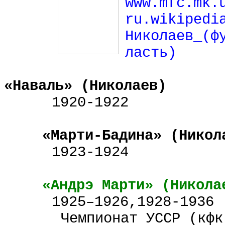
www
.
mfc
.
mk
.
ru.wikipedi
Николаев_(ф
ласть)
«
Наваль
» (
Николаев
)
1920-1922
«Марти-
Бадина
» (
Никол
1923-1924
«Андрэ Марти» (
Никола
1925–1926,1928-1936
Чемпионат УССР (
кфк