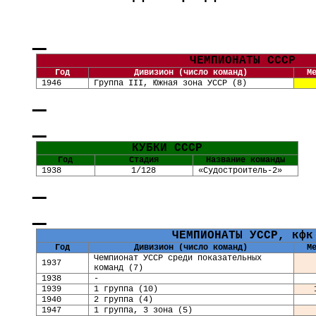
ЧЕМПИОНАТЫ СССР
Год
Дивизион (число команд)
М
1946
Группа
III
, Южная зона УССР (8)
КУБКИ
СССР
Год
Стадия
Название команды
1938
1/128
«Судостроитель-2»
ЧЕМПИОНАТЫ УССР,
кфк
Год
Дивизион (число команд)
М
Чемпионат УССР среди показательных
1937
команд (7)
1938
-
1939
1 группа (10)
1940
2 группа (4)
1947
1 группа, 3 зона (5)