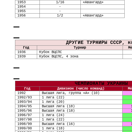
1953
1/16
«Авангард»
1954
-
1955
-
1956
1/2
«Авангард»
ДРУГИЕ ТУРНИРЫ СССР,
к
Год
Турнир
М
1936
Кубок ВЦСПС
1939
Кубок ВЦСПС, 4 зона
ЧЕМПИОНАТЫ УКРАИНЫ
Год
Дивизион (число команд)
Ме
1992
Высшая лига, группа «А»
(
10
)
1992/93
1 лига
(
22
)
1993/94
1 лига
(
20
)
1994/95
Высшая лига
(
18
)
1995/96
Высшая лига (18)
1996/97
1 лига
(
24
)
1997/98
1 лига
(
22
)
1998/99
Высшая лига
(
16
)
1999/00
1 лига
(
18
)