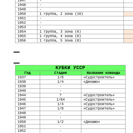
19
47
-
19
48
-
19
49
-
1950
1 группа, 2 зона (10)
1951
-
1952
-
1953
-
1954
1 группа, 3 зона (6)
1955
1 группа, 4 зона (8)
1956
1 группа, 5 зона (8)
КУБКИ УССР
Год
Стадия
Название команды
1937
1/8
«Судостроитель»
1938
1/4
«Динамо»
1939
-
1940
-
1944
?
«Судостроитель»
1945
1/64
«Судостроитель»
1946
1/4
«Судостроитель»
1947
1/8
«Судостроитель»
1948
-
1949
-
1950
1/2
«Динамо»
1951
-
1952
-