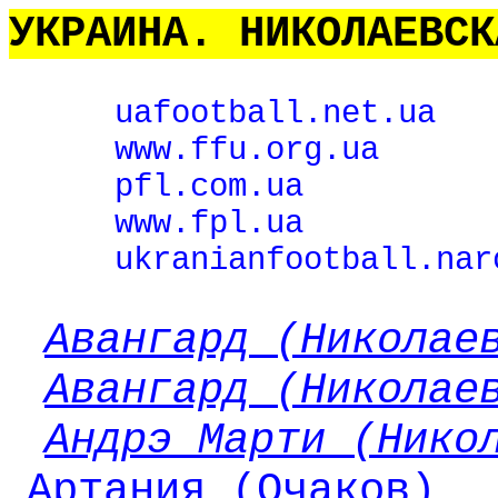
УКРАИНА. НИКОЛАЕВСК
uafootball
.
net
.
ua
www.ffu.org.ua
pfl.com.ua
www.fpl.ua
ukranianfootball.nar
Авангард (Николае
Авангард (Николае
Андрэ Марти (Нико
Артания (Очаков)