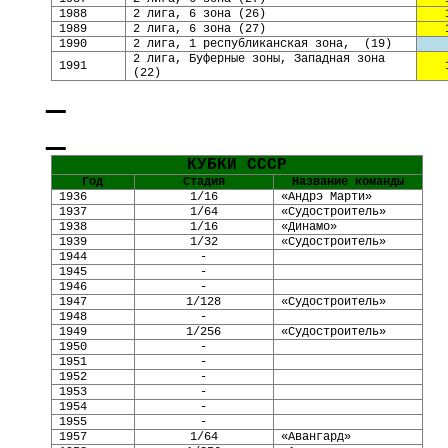
1988
2 лига, 6 зона
(
26
)
1989
2 лига, 6 зона
(
27
)
1990
2 лига, 1 республиканская зона,
(
19
)
2 лига, Буферные зоны, Западная зона
1991
(22)
КУБКИ СССР
Год
Стадия
Название команды
1936
1/16
«
Андрэ Марти
»
1937
1/64
«Судостроитель»
1938
1/16
«Динамо»
1939
1/32
«Судостроитель»
1944
-
1945
-
1946
-
194
7
1/128
«Судостроитель»
1948
-
1949
1/256
«Судостроитель»
1950
-
1951
-
1952
-
1953
-
1954
-
1955
-
1957
1/64
«Авангард»