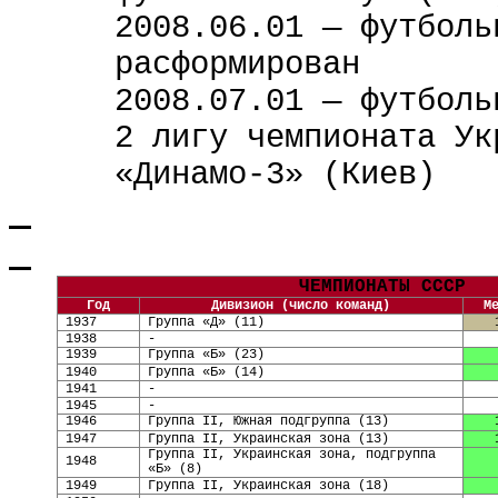
2008.06.01 —
футболь
расформирован
2008.07.01 — футболь
2 лигу чемпионата Ук
«Динамо-3» (Киев)
ЧЕМПИОНАТЫ СССР
Год
Дивизион (число команд)
М
1937
Группа «Д» (11)
1938
-
1939
Группа «Б» (23)
1940
Группа «Б» (14)
1941
-
1945
-
1946
Группа
II
, Южная подгруппа
(1
3
)
194
7
Группа
II
, Украинская зона (13)
Группа
II
, Украинская зона, подгруппа
194
8
«Б» (8)
1949
Группа
II
, Украинская зона (18)