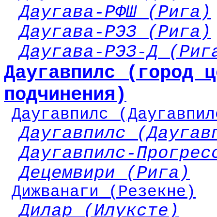
Даугава-РФШ (Рига)
Даугава-РЭЗ (Рига)
Даугава-РЭЗ-Д (Риг
Даугавпилс (город ц
подчинения)
Даугавпилс (Даугавпил
Даугавпилс (Даугав
Даугавпилс-Прогрес
Децемвири (Рига)
Дижванаги (Резекне)
Дилар (Илуксте)