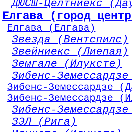
ДЮСШ-Целтниекс (Да
Елгава (город центр
Елгава (Елгава)
Звезда (Вентспилс)
Звейниекс (Лиепая)
Земгале (Илуксте)
Зибенс-Земессардзе
Зибенс-Земессардзе (Д
Зибенс-Земессардзе (И
Зибенс-Земессардзе
ЗЭЛ (Рига)