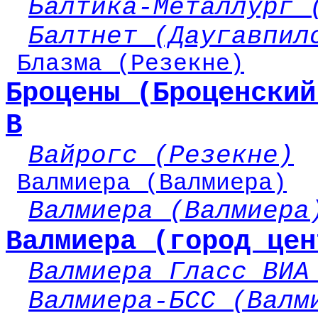
Балтика-Металлург 
Балтнет (Даугавпил
Блазма (Резекне)
Броцены (Броценский
В
Вайрогс (Резекне)
Валмиера (Валмиера)
Валмиера (Валмиера
Валмиера (город цен
Валмиера Гласс ВИА
Валмиера-БСС (Валм