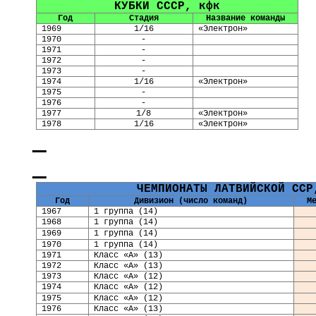
КУБКИ СССР, кфк
Год
Стадия
Название команды
1969
1/16
«Электрон»
1970
-
1971
-
1972
-
1973
-
1974
1/16
«Электрон»
1975
-
1976
-
1977
1/8
«Электрон»
1978
1/16
«Электрон»
ЧЕМПИОНАТЫ ЛАТВИЙСКОЙ ССР
Год
Дивизион (число команд)
М
1967
1 группа (14)
1968
1 группа (14)
1969
1 группа (14)
1970
1 группа (14)
1971
Класс «А» (13)
1972
Класс «А» (13)
1973
Класс «А» (12)
1974
Класс «А» (12)
1975
Класс «А» (12)
1976
Класс «А» (13)