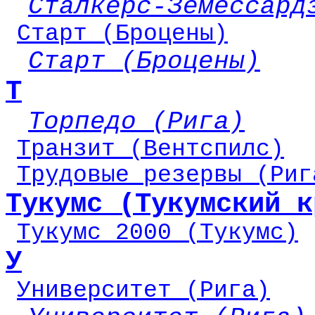
Сталкерс-Земессард
Старт (Броцены)
Старт (Броцены)
Т
Торпедо (Рига)
Транзит (Вентспилс)
Трудовые резервы (Риг
Тукумс (Тукумский к
Тукумс 2000 (Тукумс)
У
Университет (Рига)