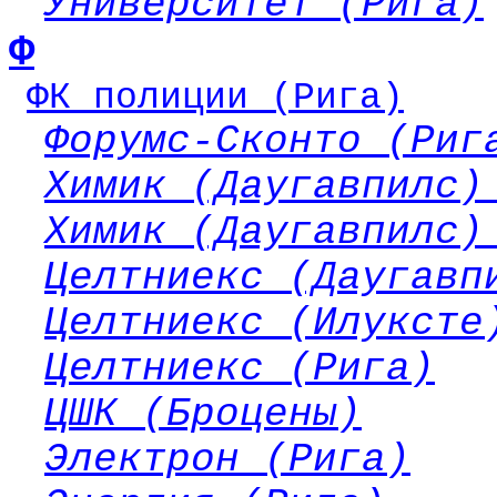
Университет (Рига)
Ф
ФК полиции (Рига)
Форумс-Сконто (Риг
Химик (Даугавпилс)
Химик (Даугавпилс)
Целтниекс (Даугавп
Целтниекс (Илуксте
Целтниекс (Рига)
ЦШК (Броцены)
Электрон (Рига)