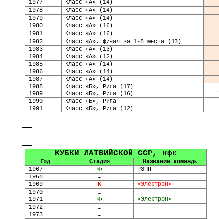
1977
Класс «А» (14)
1978
Класс «А» (14)
1979
Класс «А» (14)
1980
Класс «А» (16)
1981
Класс «А» (16)
1982
Класс «А», финал за 1-8 места (13)
1983
Класс «А» (13)
1984
Класс «А» (12)
1985
Класс «А» (14)
1986
Класс «А» (14)
1987
Класс «А» (14)
1988
Класс «Б», Рига (17)
1989
Класс «Б», Рига (16)
1990
Класс «Б», Рига
1991
Класс «Б», Рига (12)
КУБКИ
ЛАТВИЙСКОЙ ССР, кфк
Год
Стадия
Название команды
1967
Ф
РЗПП
1968
…
1969
К
«Электрон»
1970
…
1971
Ф
«Электрон»
1972
…
1973
…