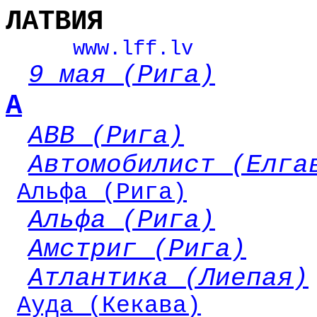
ЛАТВИЯ
www
.
lff
.
lv
9 мая (Рига)
А
АВВ (Рига)
Автомобилист (Елга
Альфа (Рига)
Альфа (Рига)
Амстриг (Рига)
Атлантика (Лиепая)
Ауда (Кекава)