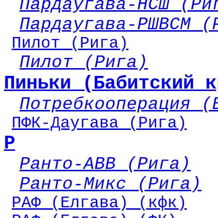
Пардаугава-НСШ (Ри
Пардаугава-РШВСМ (
Пилот (Рига)
Пилот (Рига)
Пиньки (Бабитский к
Потребкооперация (
ПФК-Даугава (Рига)
Р
Ранто-АВВ (Рига)
Ранто-Микс (Рига)
РАФ (Елгава) (кфк)