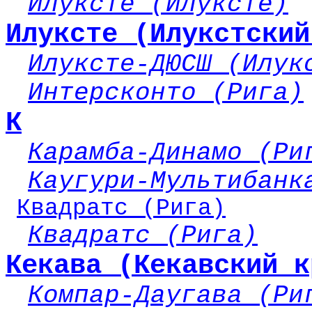
Илуксте (Илуксте)
Илуксте (Илукстский
Илуксте-ДЮСШ (Илук
Интерсконто (Рига)
К
Карамба-Динамо (Ри
Каугури-Мультибанк
Квадратс (Рига)
Квадратс (Рига)
Кекава (Кекавский к
Компар-Даугава (Ри