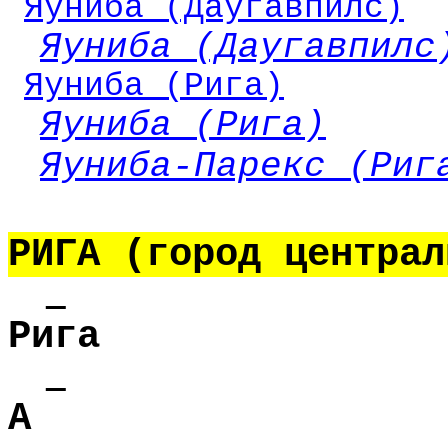
Яуниба (Даугавпилс)
Яуниба (Даугавпилс
Яуниба (Рига)
Яуниба (Рига)
Яуниба-Парекс (Риг
РИГА (город централ
Рига
А