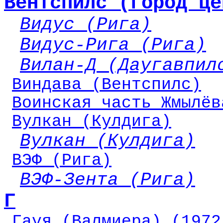
Вентспилс (город це
Видус (Рига)
Видус-Рига (Рига)
Вилан-Д (Даугавпил
Виндава (Вентспилс)
Воинская часть Жмылёв
Вулкан (Кулдига)
Вулкан (Кулдига)
ВЭФ (Рига)
ВЭФ-Зента (Рига)
Г
Гауя (Валмиера) (1972