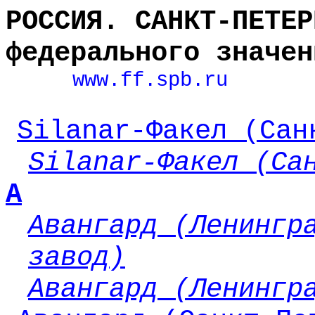
РОССИЯ. САНКТ-ПЕТЕР
федерального значен
www.ff.spb.ru
Silanar-Факел (Сан
Silanar-Факел (Са
А
Авангард (Ленингр
завод)
Авангард (Ленингр