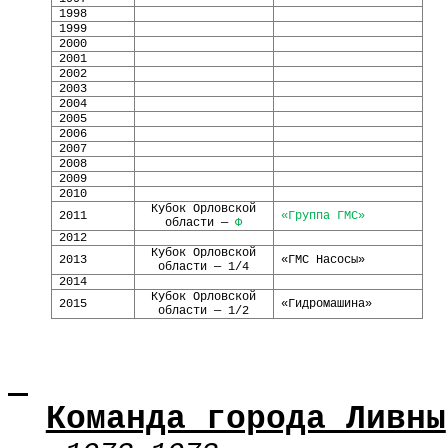
199
8
199
9
2000
2001
2002
200
3
200
4
2005
2006
200
7
200
8
200
9
20
10
Кубок Орловской
20
11
«Группа ГМС»
области —
Ф
20
12
Кубок Орловской
20
13
«ГМС Насосы»
области — 1/4
20
14
Кубок Орловской
20
15
«
Гидромашина
»
области — 1/2
Команда города Ливны