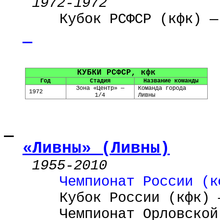
1972-1972
Кубок РСФСР (кфк) —
КУБКИ РСФСР, кфк
Год
Стадия
Название команды
Зона «Центр» —
Команда города
1972
1/4
Ливны
«Ливны» (Ливны)
1955-2010
Чемпионат России (к
Кубок России (кфк) 
Чемпионат Орловской