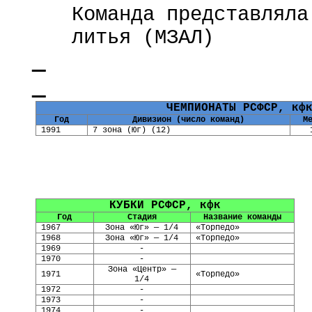
Команда представляла
литья (МЗАЛ)
ЧЕМПИОНАТЫ РСФСР, кф
Год
Дивизион (число команд)
М
1991
7 зона (Юг) (12)
КУБКИ РСФСР, кфк
Год
Стадия
Название команды
1967
Зона «Юг» — 1/4
«Торпедо»
1968
Зона «Юг» — 1/4
«Торпедо»
1969
-
1970
-
Зона «Центр» —
1971
«Торпедо»
1/4
1972
-
1973
-
1974
-