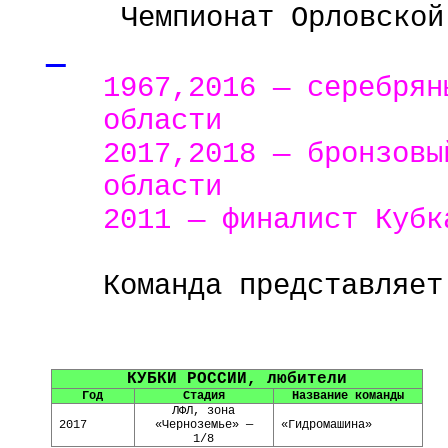
Чемпионат Орловской
1967,2016 — серебрян
области
2017,2018 — бронзовы
области
2011 — финалист Кубк
Команда представляет
КУБКИ
РОССИИ, любители
Год
Стадия
Название команды
ЛФЛ
, зона
2017
«Черноземье» —
«Гидромашина»
1/8