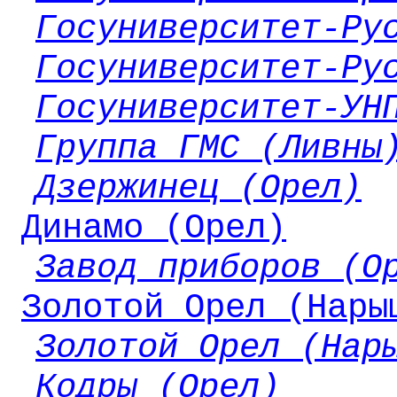
Госуниверситет-Ру
Госуниверситет-Ру
Госуниверситет-УН
Группа ГМС (Ливны
Дзержинец (Орел)
Динамо (Орел)
Завод приборов (О
Золотой Орел (Нары
Золотой Орел (Нар
Кодры (Орел)