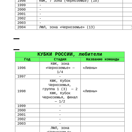
1998
КФК, 7 зона (Черноземье) (10)
1999
-
2000
-
2001
-
2002
-
2003
-
2004
ЛФЛ, зона «Черноземье» (13)
КУБКИ
РОССИИ, любители
Год
Стадия
Название команды
КФК, зона
199
6
«Черноземье» —
«Ливны»
1/4
199
7
-
КФК, Кубок
Черноземья,
группа 1 (3)
— 2
1998
«Ливны»
КФК, Кубок
Черноземья, финал
— 1/2
1999
-
2000
-
2001
-
2002
-
2003
-
ЛФЛ
, зона