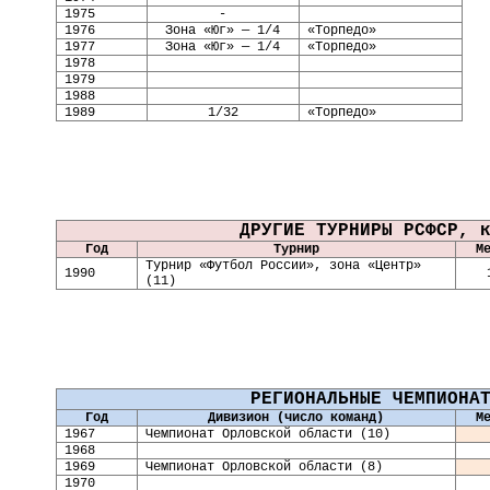
1975
-
1976
Зона «Юг» — 1/4
«Торпедо»
1977
Зона «Юг» — 1/4
«Торпедо»
1978
1979
1988
1989
1/32
«Торпедо»
ДРУГИЕ ТУРНИРЫ РСФСР, 
Год
Турнир
М
Турнир «Футбол России», зона «Центр»
1990
(11)
РЕГИОНАЛЬНЫЕ ЧЕМПИОНА
Год
Дивизион (число команд)
М
196
7
Чемпионат Орловской области (10)
196
8
196
9
Чемпионат Орловской области (8)
19
70