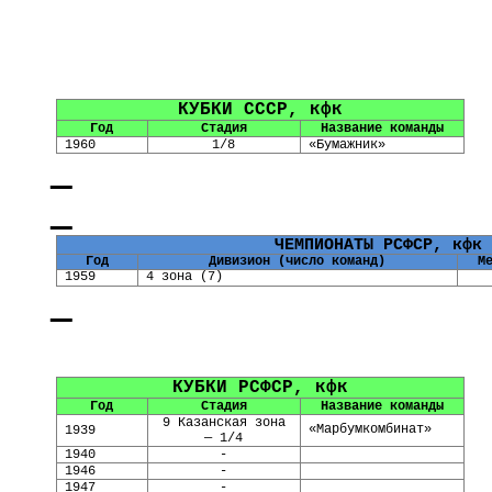
КУБКИ СССР, кфк
Год
Стадия
Название команды
1960
1/8
«Бумажник»
ЧЕМПИОНАТЫ РСФСР, кфк
Год
Дивизион (число команд)
М
1959
4 зона (7)
КУБКИ РСФСР, кфк
Год
Стадия
Название команды
9 Казанская зона
«
Марбумкомбинат
»
1939
— 1/4
1940
-
1946
-
1947
-