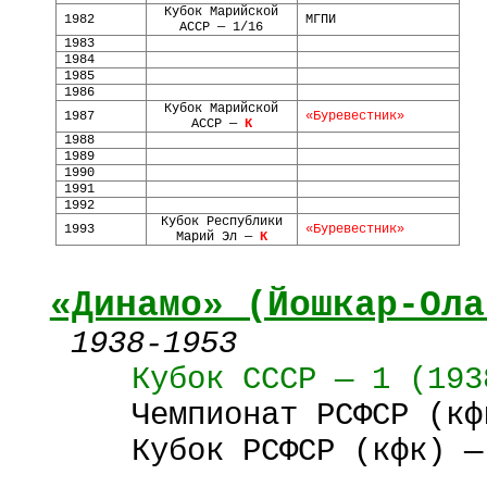
Кубок Марийской
1982
МГПИ
АССР — 1/16
1983
1984
1985
1986
Кубок Марийской
1987
«Буревестник»
АССР —
К
1988
1989
1990
1991
1992
Кубок Республики
1993
«Буревестник»
Марий Эл —
К
«Динамо» (Йошкар-Ола
1938-1953
Кубок СССР — 1 (193
Чемпионат РСФСР (кф
Кубок РСФСР (кфк) —