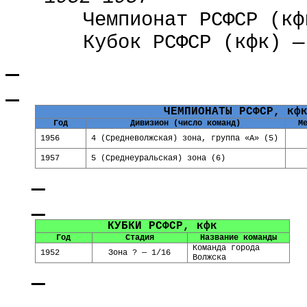
Чемпионат РСФСР (кф
Кубок РСФСР (кфк) —
ЧЕМПИОНАТЫ РСФСР, кф
Год
Дивизион (число команд)
М
1956
4 (Средневолжская) зона, группа «А» (5)
1957
5 (Среднеуральская) зона (6)
КУБКИ РСФСР, кфк
Год
Стадия
Название команды
Команда города
1952
Зона ?
— 1/16
Волжска