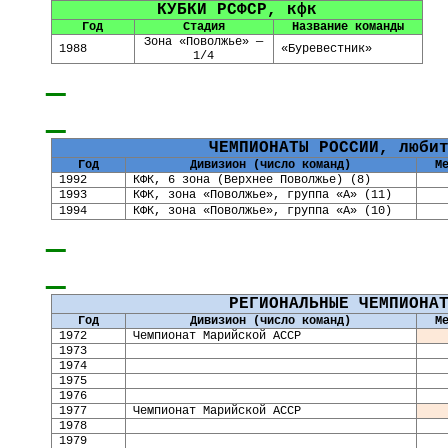
КУБКИ РСФСР, кфк
Год
Стадия
Название команды
Зона «Поволжье» —
1988
«Буревестник»
1/4
ЧЕМПИОНАТЫ РОССИИ, люби
Год
Дивизион (число команд)
М
1992
КФК, 6 зона (Верхнее Поволжье) (8)
1993
КФК, зона «Поволжье», группа «А» (11)
1994
КФК, зона «Поволжье», группа «А» (10)
РЕГИОНАЛЬНЫЕ ЧЕМПИОНА
Год
Дивизион (число команд)
М
19
72
Чемпионат Марийской АССР
19
73
19
74
1975
1976
1977
Чемпионат Марийской АССР
1978
1979