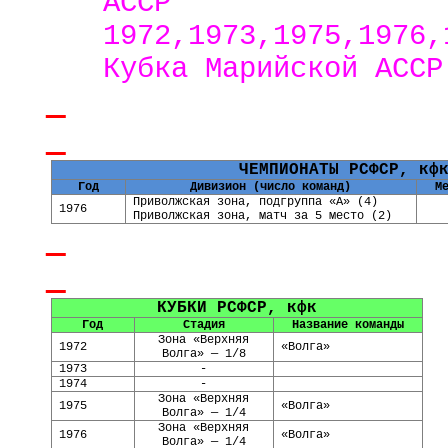
АССР
1972,1973,1975,1976,
Кубка Марийской АССР
ЧЕМПИОНАТЫ РСФСР, кф
Год
Дивизион (число команд)
М
Приволжская зона, подгруппа «А» (4)
1976
Приволжская зона, матч за 5 место (2)
КУБКИ РСФСР, кфк
Год
Стадия
Название команды
Зона «Верхняя
1972
«Волга»
Волга» — 1/8
1973
-
1974
-
Зона «Верхняя
1975
«Волга»
Волга» — 1/4
Зона «Верхняя
1976
«Волга»
Волга» — 1/4