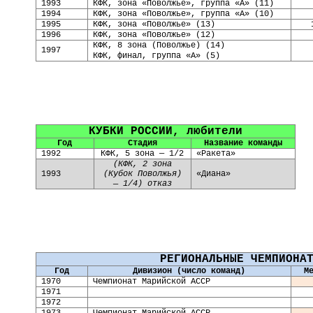
1993
КФК, зона «Поволжье», группа «А» (11)
1994
КФК, зона «Поволжье», группа «А» (10)
1995
КФК, зона «Поволжье» (13)
1996
КФК, зона «Поволжье» (12)
КФК, 8 зона (Поволжье) (14)
1997
КФК, финал, группа «А» (5)
КУБКИ РОССИИ, любители
Год
Стадия
Название команды
1992
КФК,
5 зона — 1/2
«Ракета»
(КФК, 2 зона
1993
(Кубок Поволжья)
«Диана»
— 1/4) отказ
РЕГИОНАЛЬНЫЕ ЧЕМПИОНА
Год
Дивизион (число команд)
М
19
70
Чемпионат Марийской АССР
19
71
19
72