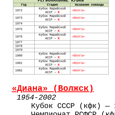
РЕГИОНАЛЬНЫЕ КУБКИ
Год
Стадия
Название команды
Кубок Марийской
1972
«Волга»
АССР —
К
Кубок Марийской
1973
«Волга»
АССР —
К
1974
Кубок Марийской
1975
«Волга»
АССР —
К
Кубок Марийской
1976
«Волга»
АССР —
К
1977
1978
1979
Кубок Марийской
1980
«Волга»
АССР —
К
Кубок Марийской
1981
«Волга»
АССР —
К
Кубок Марийской
1982
«Волга»
АССР —
К
«Диана» (Волжск)
1954
-
2002
Кубок СССР (кфк) — 
Чемпионат РСФСР (кф