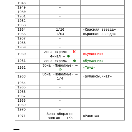
1948
-
1949
-
1950
-
1951
-
1952
-
1953
-
1954
1/16
«Красная звезда»
1955
1/64
«Красная звезда»
1957
-
1958
-
1959
-
К
Зона «Урал» —
1960
«Бумажник»
Ф
Финал —
1961
Ф
«Бумажник»
Зона «Урал» —
Зона «Поволжье» —
1962
«Труд»
Ф
Зона «Поволжье» —
1963
«Бумакомбинат»
1/4
1964
-
1965
-
1966
-
1967
-
1968
-
1969
-
1970
-
Зона «Верхняя
1971
«Ракета»
Волга» — 1/8