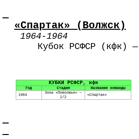
«Спартак» (Волжск)
1964
-
1964
Кубок РСФСР (кфк) —
КУБКИ РСФСР, кфк
Год
Стадия
Название команды
Зона «Поволжье» —
1964
«Спартак»
1/2