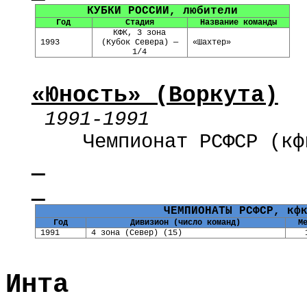
КУБКИ РОССИИ, любители
Год
Стадия
Название команды
КФК, 3
зона
199
3
(Кубок Севера) —
«Шахтер»
1/4
«Юность» (Воркута)
1991-1991
Чемпионат РСФСР (
кф
ЧЕМПИОНАТЫ РСФСР,
кф
Год
Дивизион (число команд)
М
1991
4
зона (Север) (15)
Инта