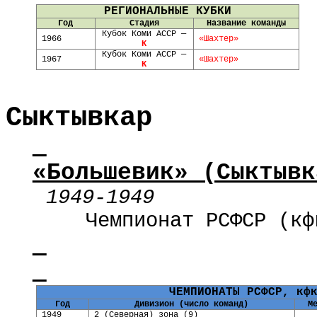
РЕГИОНАЛЬНЫЕ КУБКИ
Год
Стадия
Название команды
Кубок Коми АССР —
1966
«Шахтер»
К
Кубок Коми АССР —
1967
«Шахтер»
К
Сыктывкар
«Большевик» (Сыктывк
1949-1949
Чемпионат РСФСР (
кф
ЧЕМПИОНАТЫ РСФСР,
кф
Год
Дивизион (число команд)
М
1949
2 (Северная) зона (9)