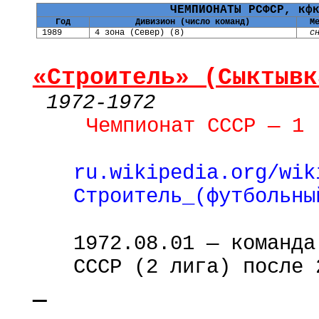
ЧЕМПИОНАТЫ РСФСР,
кф
Год
Дивизион (число команд)
М
1989
4 зона (Север) (8)
с
«Строитель» (Сыктывк
1972-1972
Чемпионат СССР — 1 
ru.wikipedia.org/wik
Строитель_(футбольны
1972.08.01 — команда
СССР (2 лига) после 