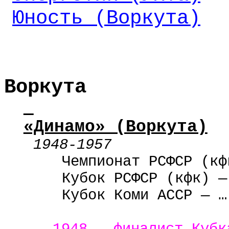
Юность (Воркута)
Воркута
«Динамо» (Воркута)
1948-1957
Чемпионат РСФСР (
кф
Кубок РСФСР (
кфк
) —
Кубок Коми АССР — …