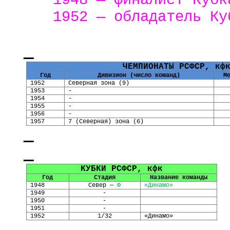
1948 — финалист Куб
1952 — обладатель Ку
ЧЕМПИОНАТЫ РСФСР,
кф
Год
Дивизион (число команд)
М
1952
Северная зона (9)
1953
-
1954
-
1955
-
1956
-
1957
7 (Северная) зона (6)
КУБКИ РСФСР,
кфк
Год
Стадия
Название команды
1948
Север —
Ф
«Динамо»
1949
-
1950
-
1951
-
1952
1/32
«Динамо»