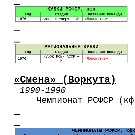
КУБКИ РСФСР,
кфк
Год
Стадия
Название команды
1976
Ф
«Локомотив»
Зона «Север» —
РЕГИОНАЛЬНЫЕ КУБКИ
Год
Стадия
Название команды
Кубок Коми АССР —
1976
«Локомотив»
К
«Смена» (Воркута)
1990-1990
Чемпионат РСФСР (
кф
ЧЕМПИОНАТЫ РСФСР,
кф