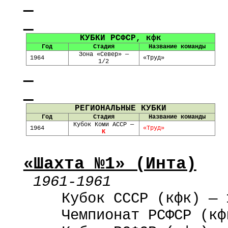
КУБКИ РСФСР,
кфк
Год
Стадия
Название команды
Зона «Север» —
1964
«Труд»
1/2
РЕГИОНАЛЬНЫЕ КУБКИ
Год
Стадия
Название команды
Кубок Коми АССР —
1964
«Труд»
К
«Шахта №1» (Инта)
1961-1961
Кубок СССР (
кфк
) — 
Чемпионат РСФСР (
кф