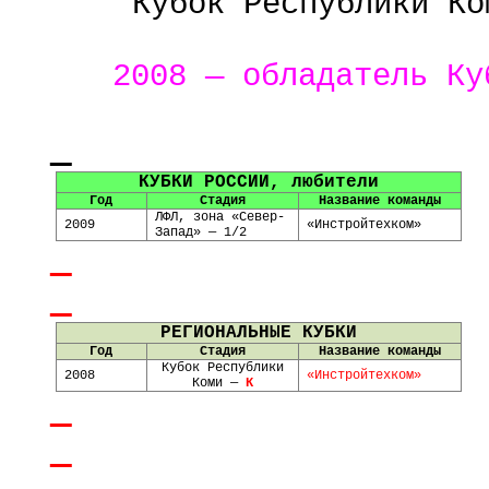
Кубок Республики Ко
2008 — обладатель Ку
КУБКИ
РОССИИ, любители
Год
Стадия
Название команды
ЛФЛ,
зона «Север-
2009
«
Инстройтехком
»
Запад» —
1/
2
РЕГИОНАЛЬНЫЕ КУБКИ
Год
Стадия
Название команды
Кубок Республики
2008
«
Инстройтехком
»
Коми —
К