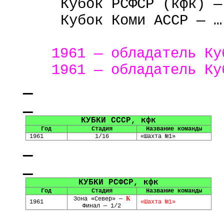
Кубок РСФСР (
кфк
) —
Кубок Коми АССР — …
1961 — обладатель К
1961 — обладатель Ку
КУБКИ СССР,
кфк
Год
Стадия
Название команды
1961
1/16
«Шахта №1»
КУБКИ РСФСР,
кфк
Год
Стадия
Название команды
К
Зона «Север» —
1961
«Шахта №1»
Финал — 1/2