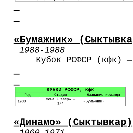
«Бумажник» (Сыктывка
1988-1988
Кубок РСФСР (
кфк
) —
КУБКИ РСФСР,
кфк
Год
Стадия
Название команды
Зона «Север» —
1988
«Бумажник»
1/4
«Динамо» (Сыктывкар)
1960-1971