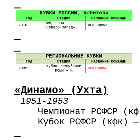
КУБКИ РОССИИ, любители
Год
Стадия
Название команды
ЛФЛ, зона
2010
«Газпром»
«Северо-Запад»
РЕГИОНАЛЬНЫЕ КУБКИ
Год
Стадия
Название команды
Кубок Республики
2009
«Газпром»
Коми —
К
«Динамо» (Ухта)
1951-1953
Чемпионат РСФСР (
кф
Кубок РСФСР (
кфк
) —