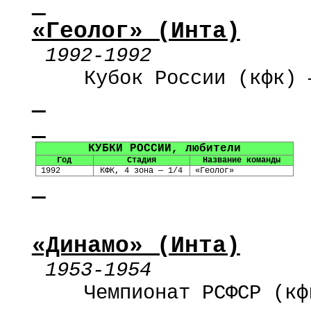
«Геолог» (Инта)
1992-1992
Кубок России (
кфк
) 
КУБКИ РОССИИ, любители
Год
Стадия
Название команды
1992
КФК, 4
зона — 1/4
«Геолог»
«Динамо» (Инта)
1953-1954
Чемпионат РСФСР (
кф