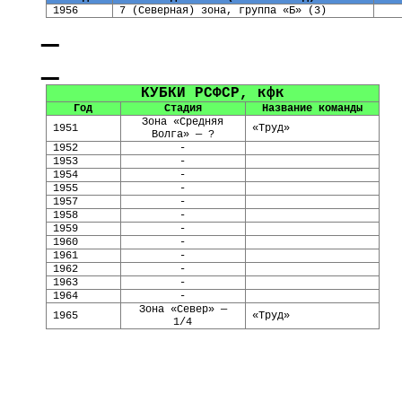
1956
7 (Северная) зона, группа «Б» (3)
КУБКИ РСФСР,
кфк
Год
Стадия
Название команды
Зона «Средняя
1951
«Труд»
Волга»
— ?
1952
-
1953
-
1954
-
1955
-
1957
-
1958
-
1959
-
1960
-
1961
-
1962
-
1963
-
1964
-
Зона «Север» —
1965
«Труд»
1/4