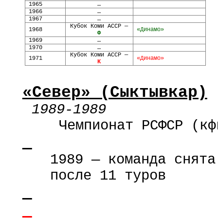
1965
…
1966
…
1967
…
Кубок Коми АССР —
1968
«Динамо»
Ф
1969
…
1970
…
Кубок Коми АССР —
1971
«Динамо»
К
«Север» (Сыктывкар)
1989-1989
Чемпионат РСФСР (
кф
1989 — команда снята
после 11 туров