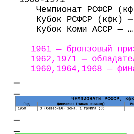
Чемпионат РСФСР (
кф
Кубок РСФСР (
кфк
) —
Кубок Коми АССР — …
1961 — бронзовый при
1962,1971 — обладате
1960,1964,1968 — фин
ЧЕМПИОНАТЫ РСФСР,
кф
Год
Дивизион (число команд)
М
1950
3 (Северная) зона, 1 группа (8)