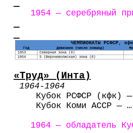
1954 — серебряный п
ЧЕМПИОНАТЫ РСФСР,
кф
Год
Дивизион (число команд)
М
1953
Северная зона (9)
1954
5 (Верхневолжская) зона (8)
«Труд» (Инта)
1964-1964
Кубок РСФСР (
кфк
) —
Кубок Коми АССР — …
1964 — обладатель Ку