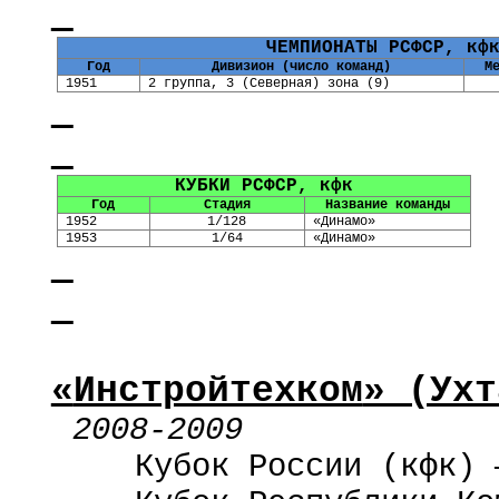
ЧЕМПИОНАТЫ РСФСР,
кф
Год
Дивизион (число команд)
М
1951
2 группа, 3 (Северная) зона (9)
КУБКИ РСФСР,
кфк
Год
Стадия
Название команды
1952
1/128
«Динамо»
1953
1/64
«Динамо»
«
Инстройтехком
» (Ухт
2008-2009
Кубок России (
кфк
) 