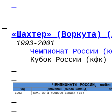
«Шахтер» (Воркута)
(
1993-2001
Чемпионат России (
к
Кубок России (
кфк
) 
ЧЕМПИОНАТЫ РОССИИ, люби
Год
Дивизион (число команд)
М
1993
КФК, зона «Северо-Запад» (10)