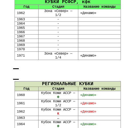
КУБКИ РСФСР,
кфк
Год
Стадия
Название команды
Зона «Север» —
196
2
«Динамо»
1/2
1963
-
1964
-
1965
-
1966
-
1967
-
1968
-
1969
-
1970
-
Зона «Север» —
1971
«Динамо»
1/4
РЕГИОНАЛЬНЫЕ КУБКИ
Год
Стадия
Название команды
Кубок Коми АССР —
1960
«Динамо»
Ф
Кубок Коми АССР —
1961
«Динамо»
1/2
Кубок Коми АССР —
1962
«Динамо»
К
1963
…
Кубок Коми АССР —
1964
«Динамо»
Ф