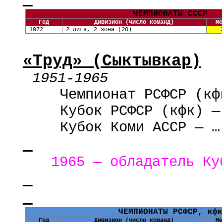
ЧЕМПИОНАТЫ СССР
Год
Дивизион (число команд)
М
1972
2 лига,
2
зона
(20)
«Труд» (Сыктывкар)
1951-1965
Чемпионат РСФСР (
кф
Кубок РСФСР (
кфк
) —
Кубок Коми АССР — …
1965 — обладатель Ку
ЧЕМПИОНАТЫ РСФСР,
кф
Год
Дивизион (число команд)
М