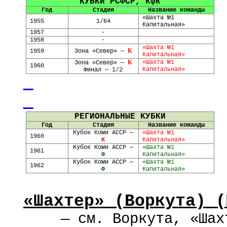
КУБКИ РСФСР,
кфк
Год
Стадия
Название команды
«Шахта №1
1955
1/64
Капитальная»
1957
-
1958
-
«Шахта №1
К
1959
Зона «Север» —
Капитальная»
К
«Шахта №1
Зона «Север» —
1960
Капитальная»
Финал — 1/2
РЕГИОНАЛЬНЫЕ КУБКИ
Год
Стадия
Название команды
Кубок Коми АССР —
«Шахта №1
1960
К
Капитальная»
Кубок Коми АССР —
«Шахта №1
1961
Ф
Капитальная»
Кубок Коми АССР —
«Шахта №1
1962
Ф
Капитальная»
«Шахтер» (Воркута)
(Ш
—
см. Воркута,
«Шах