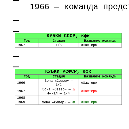
1966 — команда предс
КУБКИ СССР,
кфк
Год
Стадия
Название команды
1967
1/8
«Шахтер»
КУБКИ РСФСР,
кфк
Год
Стадия
Название команды
Зона «Север» —
196
6
«Шахтер»
1/2
К
Зона «Север» —
1967
«Шахтер»
Финал — 1/4
1968
-
1969
Ф
«Шахтер»
Зона «Север» —