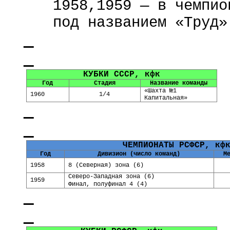
1958,1959 — в чемпио
под названием «Труд»
КУБКИ СССР,
кфк
Год
Стадия
Название команды
«Шахта №1
1960
1/4
Капитальная»
ЧЕМПИОНАТЫ РСФСР,
кф
Год
Дивизион (число команд)
М
1958
8 (Северная) зона (6)
Северо-Западная зона (6)
1959
Финал, полуфинал 4 (4)