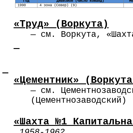
Год
Дивизион (число команд)
М
1990
4 зона (Север) (9)
«Труд» (Воркута)
—
см. Воркута,
«Шахт
«Цементник» (Воркута
— см.
Цементнозаводс
(
Цементнозаводский
)
«Шахта №1 Капитальна
1958-1962