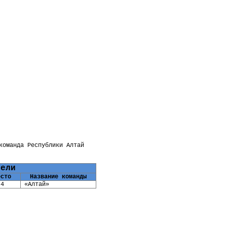
команда Республики Алтай
тели
есто
Название команды
4
«Алтай»