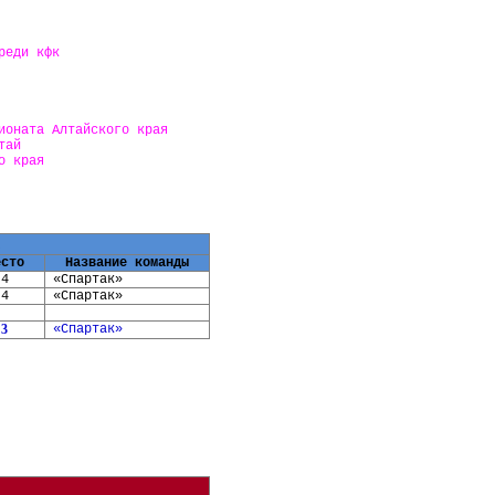
реди кфк
ионата Алтайского края
тай
о края
к
есто
Название команды
4
«Спартак»
4
«Спартак»
3
«Спартак»