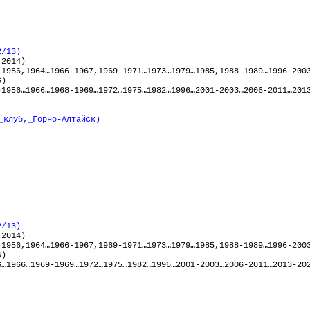
2/13)
,2014
)
-1956,1964…1966-1967,1969-1971…1973…1979…1985,1988-1989…1996-200
6)
-1956…1966…1968-1969…1972…1975…1982…1996…2001-2003…2006-2011…201
_клуб,_Горно-Алтайск)
2/13)
,2014
)
-1956,1964…1966-1967,1969-1971…1973…1979…1985,1988-1989…1996-200
6)
6…1966…1969-1969…1972…1975…1982…1996…2001-2003…2006-2011…2013-20