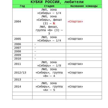
КУБКИ РОССИИ, любители
Год
Стадия
Название команды
ЛФЛ
, зона
«Сибирь» — 1/4
ЛФЛ
, зона
«Сибирь», финал
2004
«Спартак»
К
(3) —
ЛФЛ, финал,
группа «Б» (3) —
3
ЛФЛ, зона
2005
«Спартак»
«Сибирь» — 1/4
2006
-
2007
-
2008
-
2009
-
2010
-
ЛФЛ, зона
2011
«Спартак»
«Сибирь» — 1/
8
ЛФЛ, зона
2012/13
«Сибирь», группа
«Спартак»
«В» — 4
2013
-
ЛФЛ, зона
2014
«Сибирь», группа
«Спартак»
«А» — 5