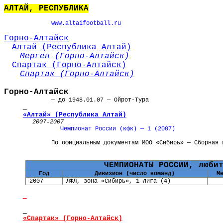
АЛТАЙ, РЕСПУБЛИКА
www.altaifootball.ru
Горно-Алтайск
Алтай (Республика Алтай)
Мерген (Горно-Алтайск)
Спартак (Горно-Алтайск)
Спартак (Горно-Алтайск)
Горно-Алтайск
— до 1948.01.07 — Ойрот-Тура
«Алтай» (Республика Алтай)
2007-2007
Чемпионат России (кфк) — 1 (2007)
По официальным документам МОО «Сибирь» — Сборная 
ЧЕМПИОНАТЫ РОССИИ, люби
Год
Дивизион (число команд)
М
2007
ЛФЛ, зона «Сибирь», 1 лига (4)
«Спартак» (Горно-Алтайск)