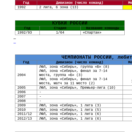
Год
Дивизион (число команд)
М
1992
2 лига, 6 зона
(
13
)
КУБКИ РОССИИ
Год
Стадия
Название команды
1992/93
1/64
«Спартак»
ЧЕМПИОНАТЫ
РОССИИ, люби
Год
Дивизион (число команд)
М
ЛФЛ, зона «Сибирь», группа «Б» (8)
ЛФЛ, зона «Сибирь», финал за 7-14
2004
места, группа «Б» (3)
ЛФЛ, зона «Сибирь», финал за 7-14
места, матч за 11 место (2)
2005
ЛФЛ, зона «Сибирь», Премьер-лига (10)
2006
-
2007
-
2008
-
2009
ЛФЛ, зона «Сибирь»,
1
лига (3)
2010
ЛФЛ, зона «Сибирь»,
1
лига (5)
2011/12
ЛФЛ, зона «Сибирь», 1 лига (6)
201
2
/1
3
ЛФЛ, зона «Сибирь», 1 лига (6)