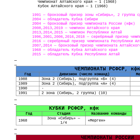
Чемпионат Алтайского края — 1 (1968)
Кубок Алтайского края — 1 (1968)
1991 — бронзовый призер
зоны «Сибирь», 2 группа с
2004 — обладатель Кубка Сибири
2004 — бронзовый призер чемпионата России (кфк)
2008,2013,2019 — чемпион Алтайского края
2013,2014,2015 — чемпион Республики Алтай
1996,2001,2006,2016,2018 — серебряный призер чемп
2016 — серебряный призер чемпионата Республики Ал
2007,2014 — бронзовый призер чемпионата Алтайског
1968 — обладатель Кубка Алтайского края
2015 — обладатель Кубка Республики Алтай
ЧЕМПИОНАТЫ РСФСР, кф
Год
Дивизион (число команд)
М
1988
Зона 2 (Сибирь), подгруппа «Б» (4)
1989
Зона 2 (Сибирь), подгруппа «А» (4)
1990
-
1991
2 зона (Сибирь, 2 группа) (10)
КУБКИ
РСФСР, кфк
Год
Стадия
Название команды
Зона «Сибирь» —
1968
«Мерген»
1/4
ЧЕМПИОНАТЫ РОССИИ